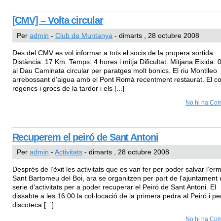
[CMV] – Volta circular
Per
admin
-
Club de Muntanya
- dimarts , 28 octubre 2008
Des del CMV es vol informar a tots el socis de la propera sortida:
Distància: 17 Km. Temps: 4 hores i mitja Dificultat: Mitjana Eixida: 
al Dau Caminata circular per paratges molt bonics. El riu Montlleo
arrebossant d’aigua amb el Pont Romà recentment restaurat. El co
rogencs i grocs de la tardor i els [...]
No hi ha Com
Recuperem el peiró de Sant Antoni
Per
admin
-
Activitats
- dimarts , 28 octubre 2008
Després de l’èxit les activitats que es van fer per poder salvar l’erm
Sant Bartomeu del Boi, ara se organitzen per part de l’ajuntament
serie d’activitats per a poder recuperar el Peiró de Sant Antoni. El
dissabte a les 16:00 la col·locació de la primera pedra al Peiró i per
discoteca [...]
No hi ha Com