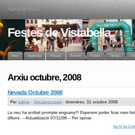
Agost de 2010
Festes de Vistabella
Inici
Agenda
Arxius
Fòrum
Fotos
Temps
Ví
Arxiu octubre, 2008
Nevada Octubre 2008
Per
admin
-
Uncategorized
- divendres, 31 octubre 2008
La neu ha arribat prompte enguany!!! Esperem poder ficar mes fot
dilluns. – Actualització 07/11/08 – Per opinar.
No hi ha Com