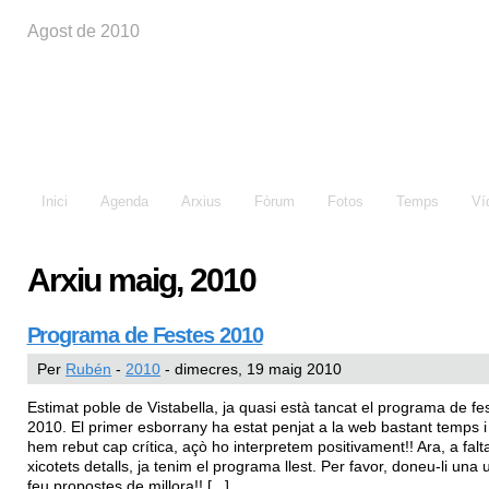
Agost de 2010
Festes de Vistabella
Inici
Agenda
Arxius
Fòrum
Fotos
Temps
Ví
Arxiu maig, 2010
Programa de Festes 2010
Per
Rubén
-
2010
- dimecres, 19 maig 2010
Estimat poble de Vistabella, ja quasi està tancat el programa de fe
2010. El primer esborrany ha estat penjat a la web bastant temps i
hem rebut cap crítica, açò ho interpretem positivament!! Ara, a falt
xicotets detalls, ja tenim el programa llest. Per favor, doneu-li una u
feu propostes de millora!! [...]