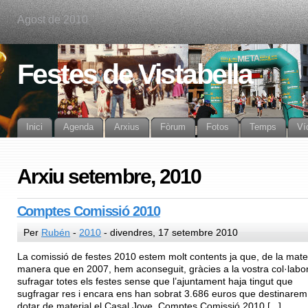
Agost de 2010
Festes de Vistabella
Inici
Agenda
Arxius
Fòrum
Fotos
Temps
Ví
Arxiu setembre, 2010
Comptes Comissió 2010
Per
Rubén
-
2010
- divendres, 17 setembre 2010
La comissió de festes 2010 estem molt contents ja que, de la mate
manera que en 2007, hem aconseguit, gràcies a la vostra col·labor
sufragar totes els festes sense que l’ajuntament haja tingut que
sugfragar res i encara ens han sobrat 3.686 euros que destinarem
dotar de material el Casal Jove. Comptes Comissió 2010 [...]