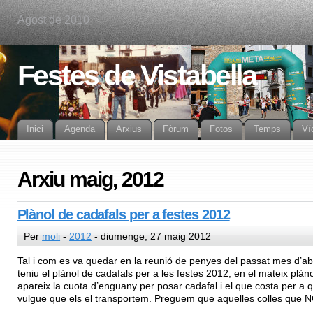
Agost de 2010
Festes de Vistabella
Inici
Agenda
Arxius
Fòrum
Fotos
Temps
Ví
Arxiu maig, 2012
Plànol de cadafals per a festes 2012
Per
moli
-
2012
- diumenge, 27 maig 2012
Tal i com es va quedar en la reunió de penyes del passat mes d’abri
teniu el plànol de cadafals per a les festes 2012, en el mateix plàno
apareix la cuota d’enguany per posar cadafal i el que costa per a q
vulgue que els el transportem. Preguem que aquelles colles que NO