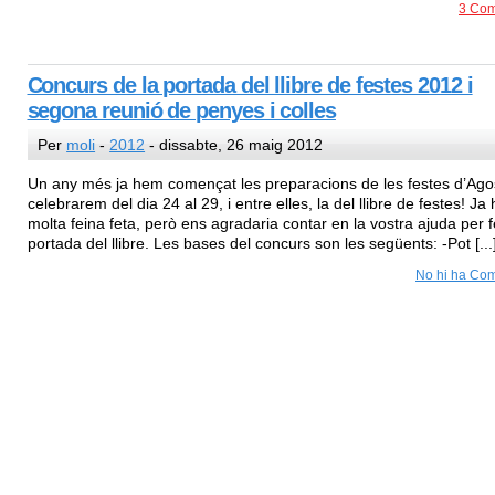
3 Com
Concurs de la portada del llibre de festes 2012 i
segona reunió de penyes i colles
Per
moli
-
2012
- dissabte, 26 maig 2012
Un any més ja hem començat les preparacions de les festes d’Ago
celebrarem del dia 24 al 29, i entre elles, la del llibre de festes! Ja 
molta feina feta, però ens agradaria contar en la vostra ajuda per f
portada del llibre. Les bases del concurs son les següents: -Pot [...
No hi ha Com