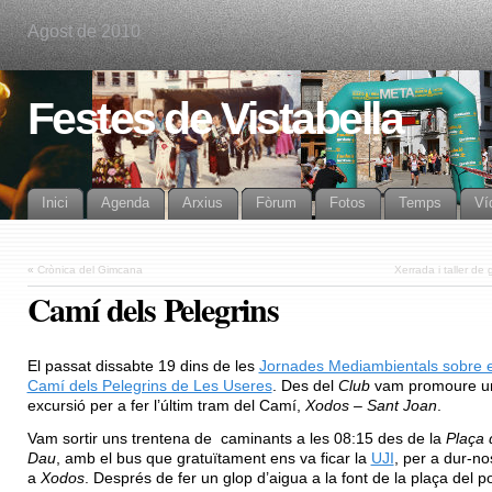
Agost de 2010
Festes de Vistabella
Inici
Agenda
Arxius
Fòrum
Fotos
Temps
Ví
«
Crònica del Gimcana
Xerrada i taller de g
Camí dels Pelegrins
El passat dissabte 19 dins de les
Jornades Mediambientals sobre e
Camí dels Pelegrins de Les Useres
. Des del
Club
vam promoure u
excursió per a fer l’últim tram del Camí,
Xodos – Sant Joan
.
Vam sortir uns trentena de caminants a les 08:15 des de la
Plaça 
Dau
, amb el bus que gratuïtament ens va ficar la
UJI
, per a dur-no
a
Xodos
. Després de fer un glop d’aigua a la font de la plaça del p