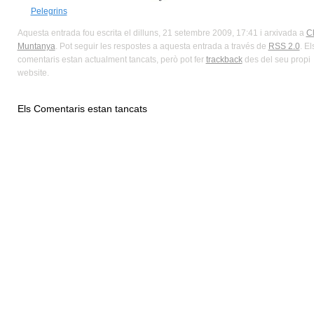
Pelegrins
Aquesta entrada fou escrita el dilluns, 21 setembre 2009, 17:41 i arxivada a
C
Muntanya
. Pot seguir les respostes a aquesta entrada a través de
RSS 2.0
. El
comentaris estan actualment tancats, però pot fer
trackback
des del seu propi
website.
Els Comentaris estan tancats