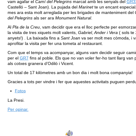
vam agafar el
Camí del Pelegrins
marcat amb les senyals del
GR3
Castelló – Sant Joan). La pujada del
Marinet
te un encant especial,
mes ara esta molt arreglada per les brigades de manteniment del
del Pelegrins
als ser ara
Monument Natural
.
Al
Pla de la Creu
, vam decidir que era el lloc perfecte per esmorz
la visita de tres xiquets molt valents,
Gabriel, Ander i Vera
( sols te 
anyets!) . La baixada fins a
Sant Joan
va ser molt mes còmoda, i 
aprofitar la visita per fer una tometa al restaurant.
Com que el temps va acompanyar, alguns vam decidir seguir cami
per el
GR7
fins al poble. Els que no van voler fer-ho tant llarg van 
als cotxes granera d’Odiló i Vicent.
Un total de 17 kilòmetres amb un bon dia i molt bona companyia!
Gracies a tots per vindre i fer que aquestes activitats puguen perd
Fotos
La Presi.
Per opinar.