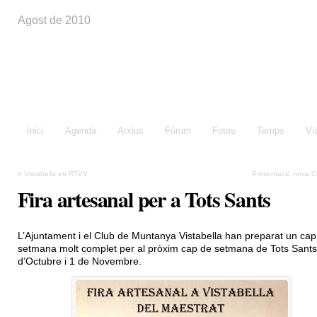
Agost de 2010
Festes de Vistabella
Inici
Agenda
Arxius
Fòrum
Fotos
Temps
Ví
«
Vistabella en RTVV
Presentació nova C
Fira artesanal per a Tots Sants
L’Ajuntament i el Club de Muntanya Vistabella han preparat un cap
setmana molt complet per al pròxim cap de setmana de Tots Sants
d’Octubre i 1 de Novembre.