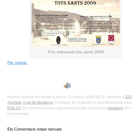
Fira artesanal tots sants 2009
Per opinar.
Aquesta entrada fou escrita el dijous, 22 octubre 2009, 08:35 i arxivada a
200
Activitats
,
Club de Muntanya
. Pot seguir les respostes a aquesta entrada a tra
RSS 2.0
. Els comentaris estan actualment tancats, però pot fer
trackback
des d
propi website.
Els Comentaris estan tancats