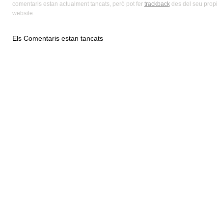
comentaris estan actualment tancats, però pot fer
trackback
des del seu propi
website.
Els Comentaris estan tancats