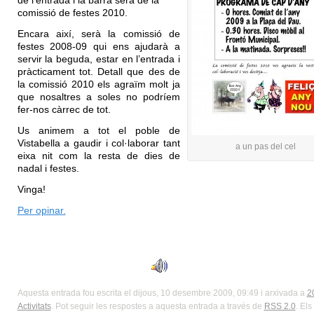
de l’entrada i la barra serà de la
comissió de festes 2010.
Encara així, serà la comissió de
festes 2008-09 qui ens ajudarà a
servir la beguda, estar en l’entrada i
pràcticament tot. Detall que des de
la comissió 2010 els agraïm molt ja
que nosaltres a soles no podríem
fer-nos càrrec de tot.
Us animem a tot el poble de
Vistabella a gaudir i col·laborar tant
a un pas del cel
eixa nit com la resta de dies de
nadal i festes.
Vinga!
Per opinar.
Aquesta entrada fou escrita el dijous, 10 desembre 2009, 09:49 i arxivada a
2
Activitats
. Pot seguir les respostes a aquesta entrada a través de
RSS 2.0
. Els