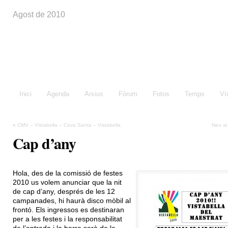
Agost de 2010
Festes de Vistabella
Inici
Agenda
Arxius
Fòrum
Fotos
Temps
Ví
«
CMV – Vistabella – Cova Santa – Vistabella
Neu al
Cap d’any
Hola, des de la comissió de festes
2010 us volem anunciar que la nit
de cap d’any, després de les 12
campanades, hi haurà disco mòbil al
frontó. Els ingressos es destinaran
per a les festes i la responsabilitat