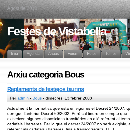
Agost de 2010
Festes de Vistabella
Inici
Agenda
Arxius
Fòrum
Fotos
Temps
Ví
Arxiu categoria Bous
Reglaments de festejos taurins
Per
admin
-
Bous
- dimecres, 13 febrer 2008
Actualment la normativa que esta en vigor es el Decret 24/2007, q
derogue l’anterior Decret 60/2002. Però cal tindre en compte que
existeixen algunes disposicions transitòries en allò referent al tema
cadafals i barreres. Per lo que el decret 24/2007 no serà exigible, e
referent als cadafals i barreres, fins a transcorreguts 3 [...]