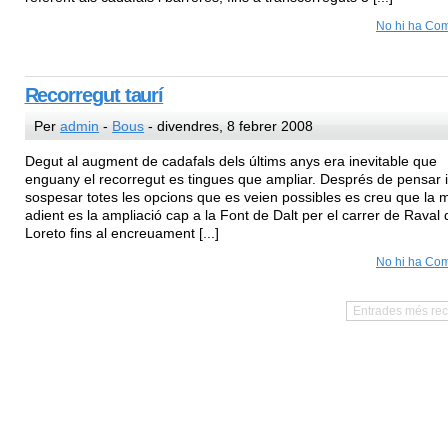
No hi ha Com
Recorregut taurí
Per
admin
-
Bous
- divendres, 8 febrer 2008
Degut al augment de cadafals dels últims anys era inevitable que
enguany el recorregut es tingues que ampliar. Després de pensar i
sospesar totes les opcions que es veien possibles es creu que la 
adient es la ampliació cap a la Font de Dalt per el carrer de Raval 
Loreto fins al encreuament [...]
No hi ha Com
Entrades més rec