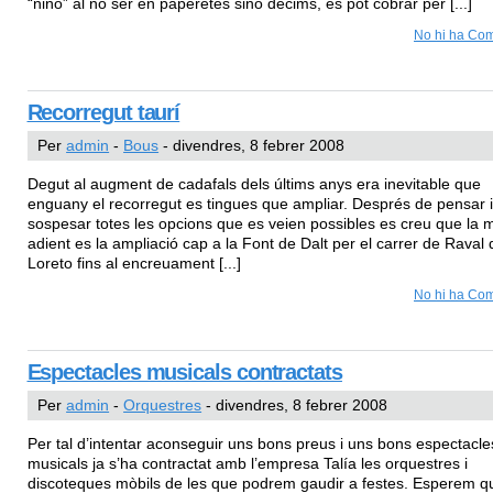
“niño” al no ser en paperetes sinó dècims, es pot cobrar per [...]
No hi ha Com
Recorregut taurí
Per
admin
-
Bous
- divendres, 8 febrer 2008
Degut al augment de cadafals dels últims anys era inevitable que
enguany el recorregut es tingues que ampliar. Després de pensar i
sospesar totes les opcions que es veien possibles es creu que la 
adient es la ampliació cap a la Font de Dalt per el carrer de Raval 
Loreto fins al encreuament [...]
No hi ha Com
Espectacles musicals contractats
Per
admin
-
Orquestres
- divendres, 8 febrer 2008
Per tal d’intentar aconseguir uns bons preus i uns bons espectacle
musicals ja s’ha contractat amb l’empresa Talía les orquestres i
discoteques mòbils de les que podrem gaudir a festes. Esperem q