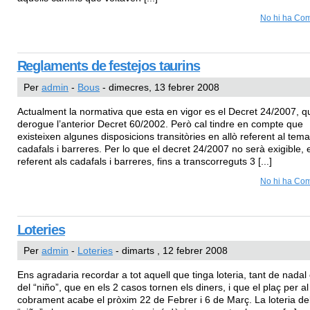
No hi ha Com
Reglaments de festejos taurins
Per
admin
-
Bous
- dimecres, 13 febrer 2008
Actualment la normativa que esta en vigor es el Decret 24/2007, q
derogue l’anterior Decret 60/2002. Però cal tindre en compte que
existeixen algunes disposicions transitòries en allò referent al tema
cadafals i barreres. Per lo que el decret 24/2007 no serà exigible, e
referent als cadafals i barreres, fins a transcorreguts 3 [...]
No hi ha Com
Loteries
Per
admin
-
Loteries
- dimarts , 12 febrer 2008
Ens agradaria recordar a tot aquell que tinga loteria, tant de nada
del “niño”, que en els 2 casos tornen els diners, i que el plaç per al
cobrament acabe el pròxim 22 de Febrer i 6 de Març. La loteria de