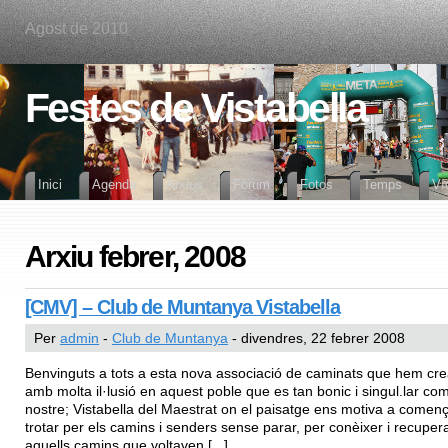
Agost de 2010
Festes de Vistabella
Inici
Agenda
Arxius
Fòrum
Fotos
Temps
Ví
Arxiu febrer, 2008
[CMV] – Club de Muntanya Vistabella
Per
admin
-
Club de Muntanya
- divendres, 22 febrer 2008
Benvinguts a tots a esta nova associació de caminats que hem cre
amb molta il·lusió en aquest poble que es tan bonic i singul.lar com
nostre; Vistabella del Maestrat on el paisatge ens motiva a començ
trotar per els camins i senders sense parar, per conèixer i recuper
aquells camins que voltaven [...]