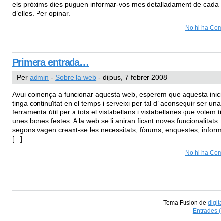
els pròxims dies puguen informar-vos mes detalladament de cada
d’elles. Per opinar.
No hi ha Com
Primera entrada…
Per
admin
-
Sobre la web
- dijous, 7 febrer 2008
Avui comença a funcionar aquesta web, esperem que aquesta inici
tinga continuïtat en el temps i serveixi per tal d’ aconseguir ser una
ferramenta útil per a tots el vistabellans i vistabellanes que volem t
unes bones festes. A la web se li aniran ficant noves funcionalitats
segons vagen creant-se les necessitats, fòrums, enquestes, infor
[...]
No hi ha Com
Tema Fusion de
digit
Entrades 